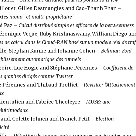
aillouet, Gilles Desmangles and Cao-Thanh Phan –
tes mono- et multi-propriétaire
mi Paz –
Calcul distribué simple et efficace de la betweenness
Véronique Veque, Ruby Krishnaswamy, William Diego an
 de calcul dans le Cloud-RAN basé sur un modèle réel de traf
lle, Stephan Kunne and Johanne Cohen –
Bellman-Ford
établissement automatique des tunnels
iroire, Luc Hogie and Stéphane Pérennes –
Coefficient de
les graphes dirigés comme Twitter
ne Pérennes and Thibaud Trolliet –
Revisiter l’Attachement
ux
ien Julien and Fabrice Theoleyre –
MUSE: une
s Multimodaux
and, Colette Johnen and Franck Petit –
Election
cité
ille –
Détection de composantes connexes persistantes non-