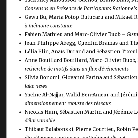
Consensus en Présence de Participants Rationnels
Gewu Bu, Maria Potop-Butucaru and Mikaël R
à mémoire constante
Fabien Mathieu and Marc-Olivier Buob –
Gism
Jean-Philippe Abegg, Quentin Bramas and T
Lélia Blin, Anaïs Durand and Sébastien Tixeu
Anne Bouillard Bouillard, Marc-Olivier Buob
recherche de motifs dans un flux d’événements
Silvia Bonomi, Giovanni Farina and Sébastien
fake news
Yacine Al-Najjar, Walid Ben-Ameur and Jérém
dimensionnement robuste des réseaux
Nicolas Huin, Sébastien Martin and Jérémie 
délai variable
Thibaut Balabonski, Pierre Courtieu, Robin Pe
discrètement continu au continûment discret