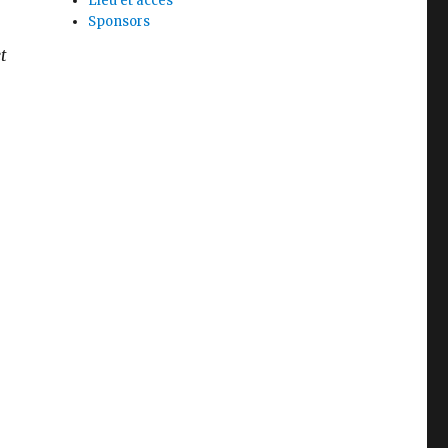
Lieu et accès
Sponsors
t