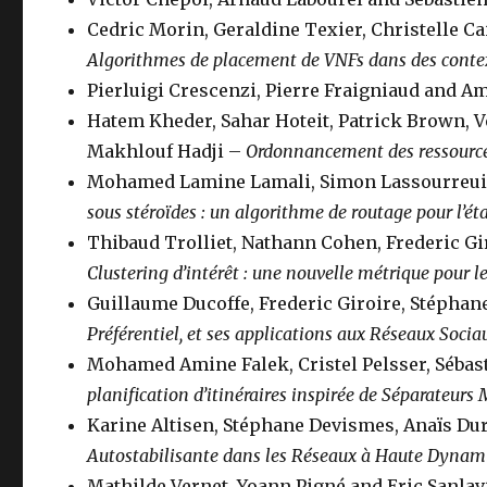
Cedric Morin, Geraldine Texier, Christelle C
Algorithmes de placement de VNFs dans des contex
Pierluigi Crescenzi, Pierre Fraigniaud and A
Hatem Kheder, Sahar Hoteit, Patrick Brown, 
Makhlouf Hadji –
Ordonnancement des ressources
Mohamed Lamine Lamali, Simon Lassourreui
sous stéroïdes : un algorithme de routage pour l’
Thibaud Trolliet, Nathann Cohen, Frederic G
Clustering d’intérêt : une nouvelle métrique pour 
Guillaume Ducoffe, Frederic Giroire, Stépha
Préférentiel, et ses applications aux Réseaux Socia
Mohamed Amine Falek, Cristel Pelsser, Sébast
planification d’itinéraires inspirée de Séparateur
Karine Altisen, Stéphane Devismes, Anaïs Dur
Autostabilisante dans les Réseaux à Haute Dynami
Mathilde Vernet, Yoann Pigné and Eric Sanlav