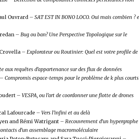
aul Ouvrard –
SAT EST IN BONO LOCO. Oui mais combien ? e
Tredan –
Bug ou ban? Une Perspective Topologique sur le
 Crovella –
Explorateur ou Routinier: Quel est votre profile de
e aux requêtes d’appartenance sur des flux de données
 –
Compromis espace-temps pour le problème de k plus courts
Coudert –
VESPA, ou l’art de coordonner une flotte de drones
al Lafourcade –
Vers l’infini et au delà
uyen and Rémi Watrigant –
Recouvrement d’un hypergraphe
 contacts d’un assemblage macromoléculaire
ria Potop-Butucaru and Sara Tucci-Piergiovanni –