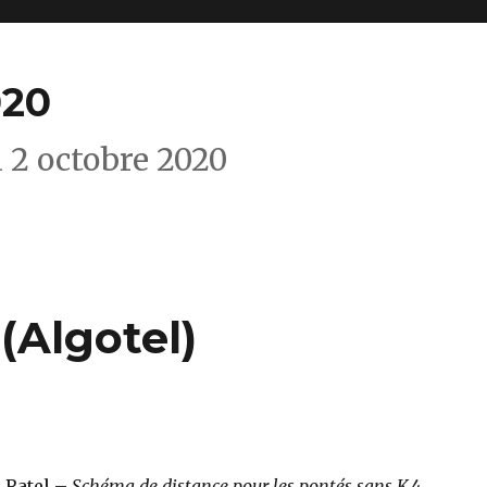
020
 2 octobre 2020
(Algotel)
 Ratel –
Schéma de distance pour les pontés sans K_4