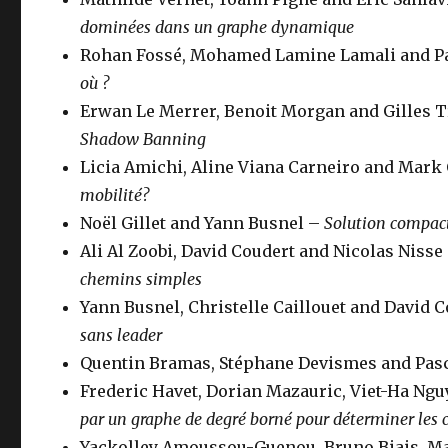
dominées dans un graphe dynamique
Rohan Fossé, Mohamed Lamine Lamali and P
où ?
Erwan Le Merrer, Benoit Morgan and Gilles 
Shadow Banning
Licia Amichi, Aline Viana Carneiro and Mark
mobilité?
Noël Gillet and Yann Busnel –
Solution compact
Ali Al Zoobi, David Coudert and Nicolas Nisse
chemins simples
Yann Busnel, Christelle Caillouet and David 
sans leader
Quentin Bramas, Stéphane Devismes and Pasc
Frederic Havet, Dorian Mazauric, Viet-Ha Ng
par un graphe de degré borné pour déterminer les
Yackolley Amoussou-Guenou, Bruno Biais, Ma